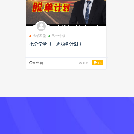
情感课堂
男生情感
七分学堂《一周脱单计划 》
5 年前
850
18