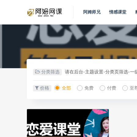
阿姆师兄
情感课堂
分类筛选
请在后台-主题设置-分类页筛选-
价格
全部
免费
付费
至