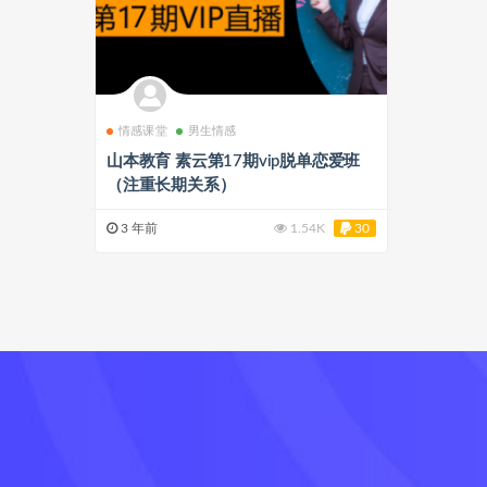
情感课堂
男生情感
山本教育 素云第17期vip脱单恋爱班
（注重长期关系）
3 年前
1.54K
30