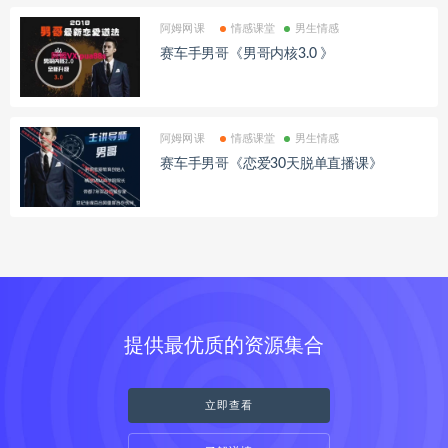
阿姆网课
情感课堂
男生情感
赛车手男哥《男哥内核3.0 》
阿姆网课
情感课堂
男生情感
赛车手男哥《恋爱30天脱单直播课》
提供最优质的资源集合
立即查看