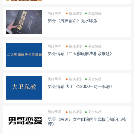
阿姆网课
情感课堂
男生情感
男哥《男神宿命》无水印版
阿姆网课
情感课堂
男生情感
男哥情感《二天彻底解决相亲难题》
阿姆网课
情感课堂
男生情感
男哥情感 大卫《12000一对一私教》
阿姆网课
情感课堂
男生情感
男哥《极速让女生倒追的全套核心知识点梳
理》