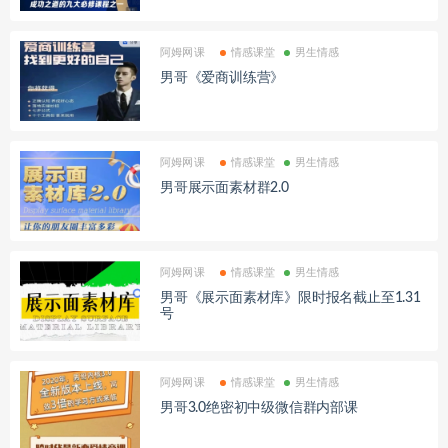
阿姆网课
情感课堂
男生情感
男哥《爱商训练营》
阿姆网课
情感课堂
男生情感
男哥展示面素材群2.0
阿姆网课
情感课堂
男生情感
男哥《展示面素材库》限时报名截止至1.31
号
阿姆网课
情感课堂
男生情感
男哥3.0绝密初中级微信群内部课