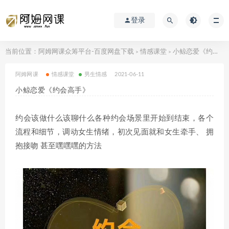
登录
当前位置：
阿姆网课众筹平台-百度网盘下载
情感课堂
小鲸恋爱《约会高手》
>
>
阿姆网课
情感课堂
男生情感
2021-06-11
小鲸恋爱《约会高手》
约会该做什么该聊什么各种约会场景里开始到结束，各个
流程和细节，调动女生情绪，初次见面就和女生牵手、 拥
抱接吻 甚至嘿嘿嘿的方法