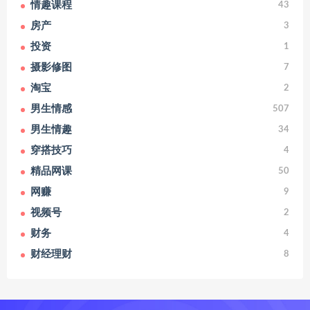
情趣课程
43
房产
3
投资
1
摄影修图
7
淘宝
2
男生情感
507
男生情趣
34
穿搭技巧
4
精品网课
50
网赚
9
视频号
2
财务
4
财经理财
8