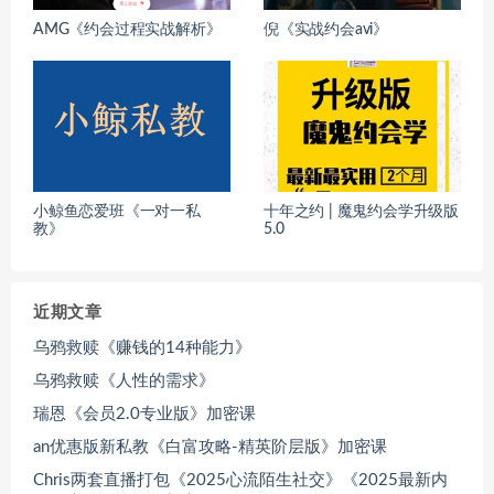
AMG《约会过程实战解析》
倪《实战约会avi》
小鲸鱼恋爱班《一对一私
十年之约 | 魔鬼约会学升级版
教》
5.0
近期文章
乌鸦救赎《赚钱的14种能力》
乌鸦救赎《人性的需求》
瑞恩《会员2.0专业版》加密课
an优惠版新私教《白富攻略-精英阶层版》加密课
Chris两套直播打包《2025心流陌生社交》《2025最新内