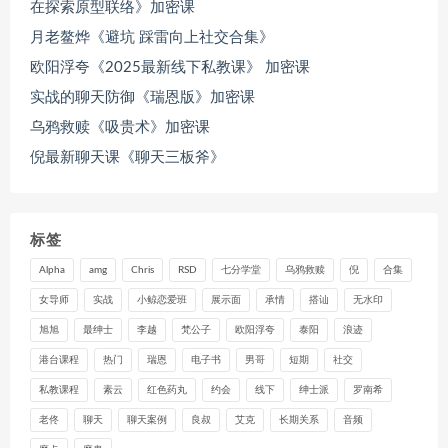
在探索原型联络》加密课
月老鳌烨《避坑 踩雷向上社交合集》
欧阳浮夸《2025最新线下私教课》 加密课
实战的聊天防御《瑞恩版》加密课
乌鸦救赎《吸贵术》加密课
倪最新聊天课《聊天三板斧》
标签
Alpha
amg
Chris
RSD
七分学堂
乌鸦救赎
倪
合集
女导师
实战
小鲸恋爱班
展示面
承情
搭讪
无水印
旭旭
最绅士
李越
梵公子
欧阳浮夸
泰阳
浪迹
港台课程
热门
瑞恩
电子书
男哥
短期
社交
私教课程
素云
红色药丸
约会
线下
绅士派
罗南希
老佟
聊天
聊天案例
良叔
艾克
长期关系
音频