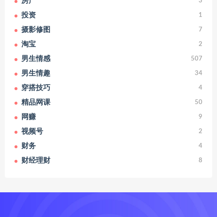
房产
3
投资
1
摄影修图
7
淘宝
2
男生情感
507
男生情趣
34
穿搭技巧
4
精品网课
50
网赚
9
视频号
2
财务
4
财经理财
8