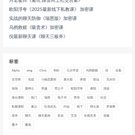
月老鳌烨《避坑 踩雷向上社交合集》
欧阳浮夸《2025最新线下私教课》 加密课
实战的聊天防御《瑞恩版》加密课
乌鸦救赎《吸贵术》加密课
倪最新聊天课《聊天三板斧》
标签
Alpha
amg
Chris
RSD
七分学堂
乌鸦救赎
倪
合集
女导师
实战
小鲸恋爱班
展示面
承情
搭讪
无水印
旭旭
最绅士
李越
梵公子
欧阳浮夸
泰阳
浪迹
港台课程
热门
瑞恩
电子书
男哥
短期
社交
私教课程
素云
红色药丸
约会
线下
绅士派
罗南希
老佟
聊天
聊天案例
良叔
艾克
长期关系
音频
魔卡
魔鬼