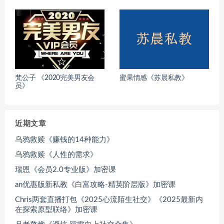
梵公子 《2020完美男友会
蜜果情感《苏晨私教》
员》
近期文章
乌鸦救赎《赚钱的14种能力》
乌鸦救赎《人性的需求》
瑞恩《会员2.0专业版》加密课
an优惠版新私教《白富攻略-精英阶层版》加密课
Chris两套直播打包《2025心流陌生社交》《2025最新内
在探索原型联络》加密课