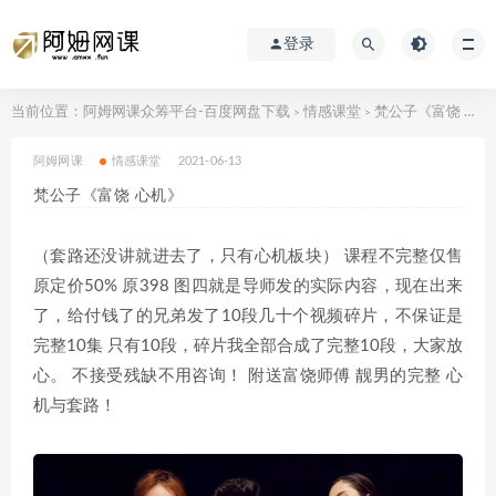
登录
当前位置：
阿姆网课众筹平台-百度网盘下载
情感课堂
梵公子《富饶 心机》
>
>
阿姆网课
情感课堂
2021-06-13
梵公子《富饶 心机》
（套路还没讲就进去了，只有心机板块） 课程不完整仅售
原定价50% 原398 图四就是导师发的实际内容，现在出来
了，给付钱了的兄弟发了10段几十个视频碎片，不保证是
完整10集 只有10段，碎片我全部合成了完整10段，大家放
心。 不接受残缺不用咨询！ 附送富饶师傅 靓男的完整 心
机与套路！