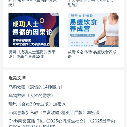
呻吟 魔性声音《最强声音系
个人制作笔记书《人生进阶
统》
思维》
男哥《成功人士遵循的因果
叔贵 X 谷传玲 易瘦饮食养成
论》更新至最新52集
课
近期文章
乌鸦救赎《赚钱的14种能力》
乌鸦救赎《人性的需求》
瑞恩《会员2.0专业版》加密课
an优惠版新私教《白富攻略-精英阶层版》加密课
Chris两套直播打包《2025心流陌生社交》《2025最新内
在探索原型联络》加密课