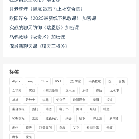
月老鳌烨《避坑 踩雷向上社交合集》
欧阳浮夸《2025最新线下私教课》 加密课
实战的聊天防御《瑞恩版》加密课
乌鸦救赎《吸贵术》加密课
倪最新聊天课《聊天三板斧》
标签
Alpha
amg
Chris
RSD
七分学堂
乌鸦救赎
倪
合集
女导师
实战
小鲸恋爱班
展示面
承情
搭讪
无水印
旭旭
最绅士
李越
梵公子
欧阳浮夸
泰阳
浪迹
港台课程
热门
瑞恩
电子书
男哥
短期
社交
私教课程
素云
红色药丸
约会
线下
绅士派
罗南希
老佟
聊天
聊天案例
良叔
艾克
长期关系
音频
魔卡
魔鬼