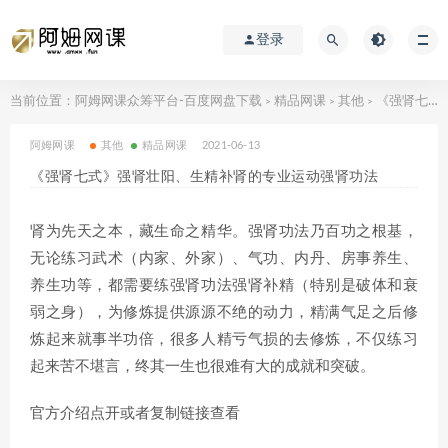
登录
当前位置：
阿姆网课众筹平台-百度网盘下载
精品网课
其他
《强肾七式》强肾壮阳、生精补肾的专业运动强肾功法
>
>
>
阿姆网课
其他
精品网课
2021-06-13
《强肾七式》强肾壮阳、生精补肾的专业运动强肾功法
肾为先天之本，藏生命之精华。强肾功法乃百功之根基，
无论练习武术（内家、外家）、气功、内丹、房事养生、
养生功等，都需要练强肾功法强肾补精（特别是破体和衰
弱之身），为修炼提供源源不绝的动力，精满气足之后修
炼起来就事半功倍，很多人精亏气损的去修炼，不仅练习
起来苦不堪言，终其一生也很难有大的成就和突破。
官方介绍点开或者复制链接查看