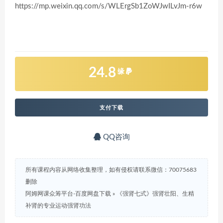
https://mp.weixin.qq.com/s/WLErgSb1ZoWJwILvJm-r6w
24.8
缘
支付下载
QQ咨询
所有课程内容从网络收集整理，如有侵权请联系微信：70075683
删除
阿姆网课众筹平台-百度网盘下载
»
《强肾七式》强肾壮阳、生精
补肾的专业运动强肾功法