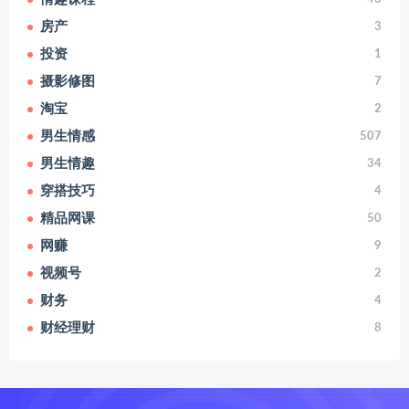
房产
3
投资
1
摄影修图
7
淘宝
2
男生情感
507
男生情趣
34
穿搭技巧
4
精品网课
50
网赚
9
视频号
2
财务
4
财经理财
8