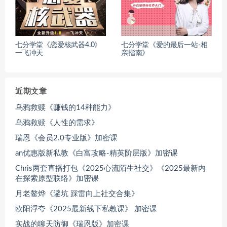
七分学堂《恋爱核武器4.0》
七分学堂《爱的最后一站-相
一飞冲天
亲指南》
近期文章
乌鸦救赎《赚钱的14种能力》
乌鸦救赎《人性的需求》
瑞恩《会员2.0专业版》加密课
an优惠版新私教《白富攻略-精英阶层版》加密课
Chris两套直播打包《2025心流陌生社交》《2025最新内
在探索原型联络》加密课
月老鳌烨《避坑 踩雷向上社交合集》
欧阳浮夸《2025最新线下私教课》 加密课
实战的聊天防御《瑞恩版》加密课