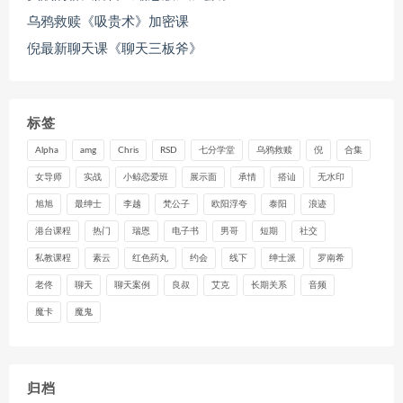
乌鸦救赎《吸贵术》加密课
倪最新聊天课《聊天三板斧》
标签
Alpha
amg
Chris
RSD
七分学堂
乌鸦救赎
倪
合集
女导师
实战
小鲸恋爱班
展示面
承情
搭讪
无水印
旭旭
最绅士
李越
梵公子
欧阳浮夸
泰阳
浪迹
港台课程
热门
瑞恩
电子书
男哥
短期
社交
私教课程
素云
红色药丸
约会
线下
绅士派
罗南希
老佟
聊天
聊天案例
良叔
艾克
长期关系
音频
魔卡
魔鬼
归档