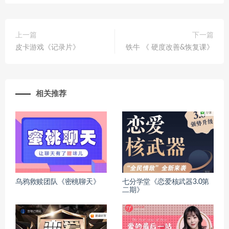
上一篇
下一篇
皮卡游戏《记录片》
铁牛 《 硬度改善&恢复课》
相关推荐
乌鸦救赎团队《密桃聊天》
七分学堂《恋爱核武器3.0第
二期》