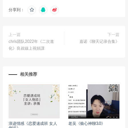
分享到：
上一篇
下一篇
chris团队2022年《二次進
嘉诺《聊天记录合集》
化》良叔線上視頻課
相关推荐
浪迹情感《恋爱速成班 女人
老吴《偷心神聊3.0》