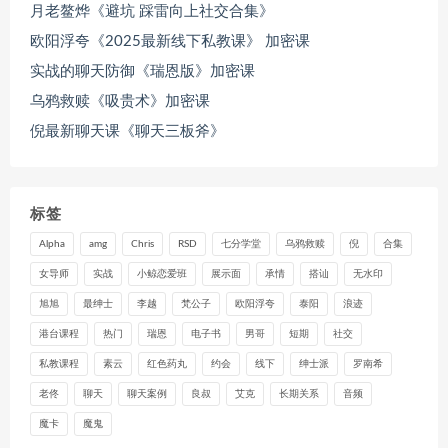
月老鳌烨《避坑 踩雷向上社交合集》
欧阳浮夸《2025最新线下私教课》 加密课
实战的聊天防御《瑞恩版》加密课
乌鸦救赎《吸贵术》加密课
倪最新聊天课《聊天三板斧》
标签
Alpha
amg
Chris
RSD
七分学堂
乌鸦救赎
倪
合集
女导师
实战
小鲸恋爱班
展示面
承情
搭讪
无水印
旭旭
最绅士
李越
梵公子
欧阳浮夸
泰阳
浪迹
港台课程
热门
瑞恩
电子书
男哥
短期
社交
私教课程
素云
红色药丸
约会
线下
绅士派
罗南希
老佟
聊天
聊天案例
良叔
艾克
长期关系
音频
魔卡
魔鬼