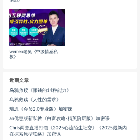
倒追》
wemen老吴《中级情感私
教》
近期文章
乌鸦救赎《赚钱的14种能力》
乌鸦救赎《人性的需求》
瑞恩《会员2.0专业版》加密课
an优惠版新私教《白富攻略-精英阶层版》加密课
Chris两套直播打包《2025心流陌生社交》《2025最新内
在探索原型联络》加密课