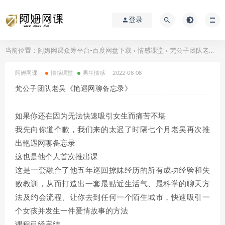
登录
当前位置：
阿姆网课众筹平台-百度网盘下载
情感课堂
梵公子团队老吴《艳遇网聊备忘录》
>
>
阿姆网课
情感课堂
男生情感
2022-08-08
梵公子团队老吴《艳遇网聊备忘录》
如果你还在因为无法快速吸引女生而痛苦不堪
我先向你道个歉，我们来的太迟了时隔七个月老吴再次推
出艳遇网聊备忘录
这也是他个人首次推出课
这是一套融合了他五年巡回撩妹经历的所有成功经验和失
败教训，从而打造出一套最贴近生活气、最科学的聊天方
法及约会流程、让你去到任何一个陌生城市，快速吸引一
个女孩并发生一件爱情故事的方法
课程已经完结