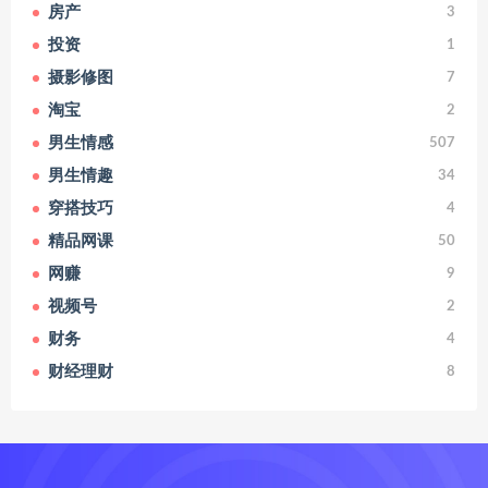
房产
3
投资
1
摄影修图
7
淘宝
2
男生情感
507
男生情趣
34
穿搭技巧
4
精品网课
50
网赚
9
视频号
2
财务
4
财经理财
8