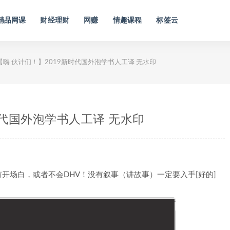
精品网课
财经理财
网赚
情趣课程
标签云
嗨 伙计们！】2019新时代国外泡学书人工译 无水印
时代国外泡学书人工译 无水印
开场白，或者不会DHV！没有叙事（讲故事）一定要入手[好的]