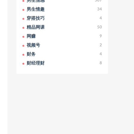
男生情感
507
男生情趣
34
穿搭技巧
4
精品网课
50
网赚
9
视频号
2
财务
4
财经理财
8