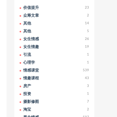
价值提升
23
众筹文章
2
其他
14
其他
5
女生情感
26
女生情趣
19
引流
1
心理学
1
情感课堂
539
情趣课程
43
房产
3
投资
1
摄影修图
7
淘宝
2