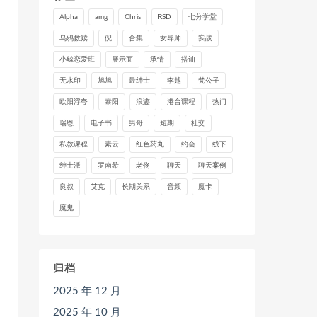
Alpha
amg
Chris
RSD
七分学堂
乌鸦救赎
倪
合集
女导师
实战
小鲸恋爱班
展示面
承情
搭讪
无水印
旭旭
最绅士
李越
梵公子
欧阳浮夸
泰阳
浪迹
港台课程
热门
瑞恩
电子书
男哥
短期
社交
私教课程
素云
红色药丸
约会
线下
绅士派
罗南希
老佟
聊天
聊天案例
良叔
艾克
长期关系
音频
魔卡
魔鬼
归档
2025 年 12 月
2025 年 10 月