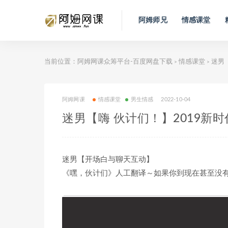
阿姆师兄
情感课堂
当前位置：
阿姆网课众筹平台-百度网盘下载
情感课堂
迷男【
>
>
阿姆网课
情感课堂
男生情感
2022-10-04
迷男【嗨 伙计们！】2019新
迷男【开场白与聊天互动】
《嘿，伙计们》人工翻译～如果你到现在甚至没有