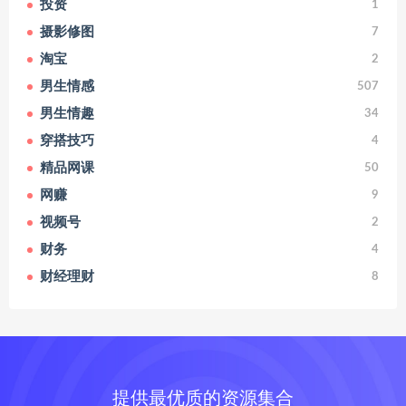
投资
1
摄影修图
7
淘宝
2
男生情感
507
男生情趣
34
穿搭技巧
4
精品网课
50
网赚
9
视频号
2
财务
4
财经理财
8
提供最优质的资源集合