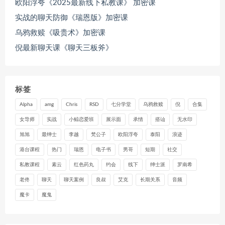
欧阳浮夸《2025最新线下私教课》 加密课
实战的聊天防御《瑞恩版》加密课
乌鸦救赎《吸贵术》加密课
倪最新聊天课《聊天三板斧》
标签
Alpha
amg
Chris
RSD
七分学堂
乌鸦救赎
倪
合集
女导师
实战
小鲸恋爱班
展示面
承情
搭讪
无水印
旭旭
最绅士
李越
梵公子
欧阳浮夸
泰阳
浪迹
港台课程
热门
瑞恩
电子书
男哥
短期
社交
私教课程
素云
红色药丸
约会
线下
绅士派
罗南希
老佟
聊天
聊天案例
良叔
艾克
长期关系
音频
魔卡
魔鬼