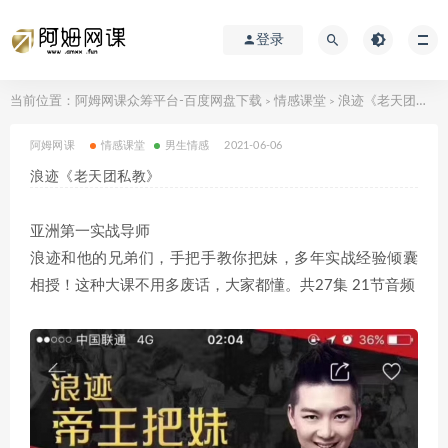
登录
当前位置：
阿姆网课众筹平台-百度网盘下载
情感课堂
浪迹《老天团私教》
>
>
阿姆网课
情感课堂
男生情感
2021-06-06
浪迹《老天团私教》
亚洲第一实战导师
浪迹和他的兄弟们，手把手教你把妹，多年实战经验倾囊
相授！这种大课不用多废话，大家都懂。共27集 21节音频