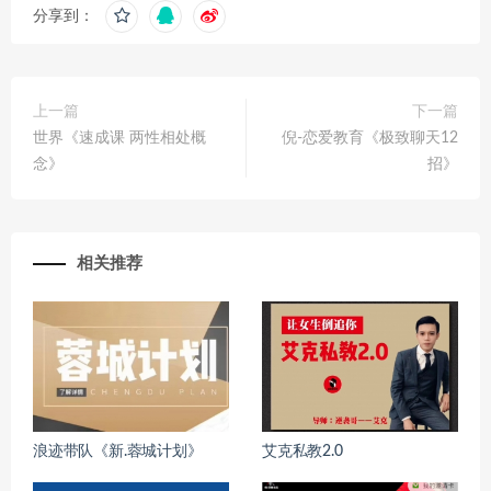
分享到：
上一篇
下一篇
世界《速成课 两性相处概
倪-恋爱教育《极致聊天12
念》
招》
相关推荐
浪迹带队《新.蓉城计划》
艾克私教2.0