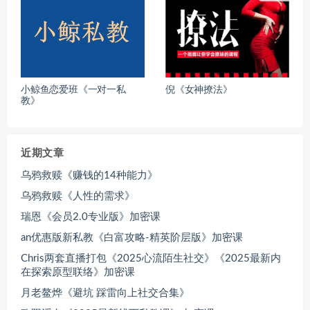
小鲸鱼恋爱班《一对一私
倪《女神撩法》
教》
近期文章
乌鸦救赎《赚钱的14种能力》
乌鸦救赎《人性的需求》
瑞恩《会员2.0专业版》加密课
an优惠版新私教《白富攻略-精英阶层版》加密课
Chris两套直播打包《2025心流陌生社交》《2025最新内
在探索原型联络》加密课
月老鳌烨《避坑 踩雷向上社交合集》