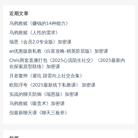
近期文章
乌鸦救赎《赚钱的14种能力》
乌鸦救赎《人性的需求》
瑞恩《会员2.0专业版》加密课
an优惠版新私教《白富攻略-精英阶层版》加密课
Chris两套直播打包《2025心流陌生社交》《2025最新内
在探索原型联络》加密课
月老鳌烨《避坑 踩雷向上社交合集》
欧阳浮夸《2025最新线下私教课》 加密课
实战的聊天防御《瑞恩版》加密课
乌鸦救赎《吸贵术》加密课
倪最新聊天课《聊天三板斧》