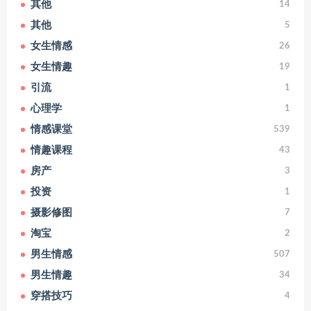
其他
14
其他
5
女生情感
26
女生情趣
19
引流
1
心理学
1
情感课堂
539
情趣课程
43
房产
3
投资
1
摄影修图
7
淘宝
2
男生情感
507
男生情趣
34
穿搭技巧
4