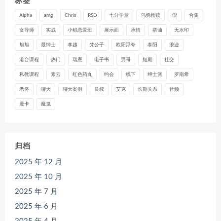
标签
Alpha
amg
Chris
RSD
七分学堂
乌鸦救赎
倪
合集
女导师
实战
小鲸恋爱班
展示面
承情
搭讪
无水印
旭旭
最绅士
李越
梵公子
欧阳浮夸
泰阳
浪迹
港台课程
热门
瑞恩
电子书
男哥
短期
社交
私教课程
素云
红色药丸
约会
线下
绅士派
罗南希
老佟
聊天
聊天案例
良叔
艾克
长期关系
音频
魔卡
魔鬼
归档
2025 年 12 月
2025 年 10 月
2025 年 7 月
2025 年 6 月