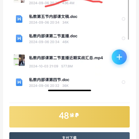
48
缘
支付下载