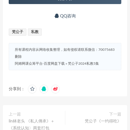
QQ咨询
梵公子
私教
所有课程内容从网络收集整理，如有侵权请联系微信：70075683
删除
阿姆网课众筹平台-百度网盘下载
»
梵公子2024私教5集
分享到：
上一篇
下一篇
lin林老头 《私人傳承》＋
梵公子《一约得吃》
《系统认知〉两套打包