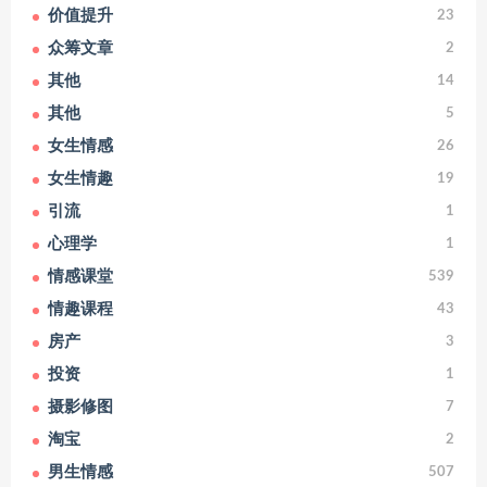
价值提升
23
众筹文章
2
其他
14
其他
5
女生情感
26
女生情趣
19
引流
1
心理学
1
情感课堂
539
情趣课程
43
房产
3
投资
1
摄影修图
7
淘宝
2
男生情感
507