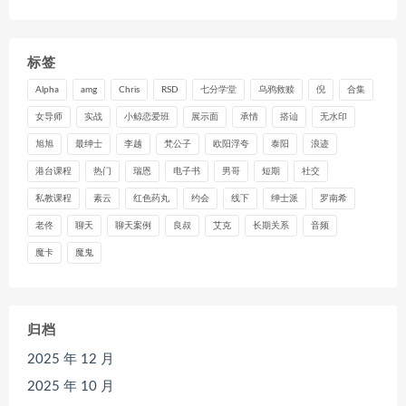
标签
Alpha
amg
Chris
RSD
七分学堂
乌鸦救赎
倪
合集
女导师
实战
小鲸恋爱班
展示面
承情
搭讪
无水印
旭旭
最绅士
李越
梵公子
欧阳浮夸
泰阳
浪迹
港台课程
热门
瑞恩
电子书
男哥
短期
社交
私教课程
素云
红色药丸
约会
线下
绅士派
罗南希
老佟
聊天
聊天案例
良叔
艾克
长期关系
音频
魔卡
魔鬼
归档
2025 年 12 月
2025 年 10 月