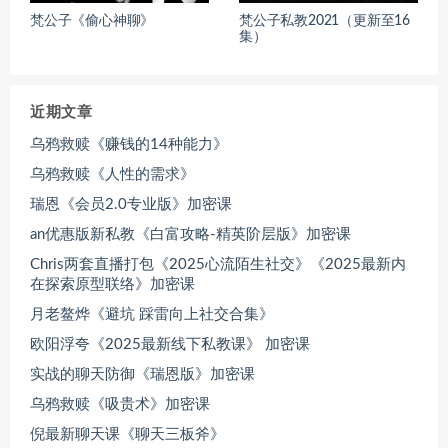
梵公子《偷心神聊》
梵公子私教2021（更新至16
集）
近期文章
乌鸦救赎《赚钱的14种能力》
乌鸦救赎《人性的需求》
瑞恩《会员2.0专业版》加密课
an优惠版新私教《白富攻略-精英阶层版》加密课
Chris两套直播打包《2025心流陌生社交》《2025最新内
在探索原型联络》加密课
月老鳌烨《避坑 踩雷向上社交合集》
欧阳浮夸《2025最新线下私教课》 加密课
实战的聊天防御《瑞恩版》加密课
乌鸦救赎《吸贵术》加密课
倪最新聊天课《聊天三板斧》