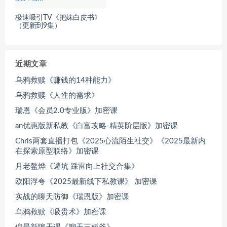
极速吸引TV《把妹白皮书》
（更新到9集）
近期文章
乌鸦救赎《赚钱的14种能力》
乌鸦救赎《人性的需求》
瑞恩《会员2.0专业版》加密课
an优惠版新私教《白富攻略-精英阶层版》加密课
Chris两套直播打包《2025心流陌生社交》《2025最新内
在探索原型联络》加密课
月老鳌烨《避坑 踩雷向上社交合集》
欧阳浮夸《2025最新线下私教课》 加密课
实战的聊天防御《瑞恩版》加密课
乌鸦救赎《吸贵术》加密课