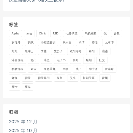
倪最新聊天课《聊天三板斧》
标签
Alpha
amg
Chris
RSD
七分学堂
乌鸦救赎
倪
合集
女导师
实战
小鲸恋爱班
展示面
承情
搭讪
无水印
旭旭
最绅士
李越
梵公子
欧阳浮夸
泰阳
浪迹
港台课程
热门
瑞恩
电子书
男哥
短期
社交
私教课程
素云
红色药丸
约会
线下
绅士派
罗南希
老佟
聊天
聊天案例
良叔
艾克
长期关系
音频
魔卡
魔鬼
归档
2025 年 12 月
2025 年 10 月