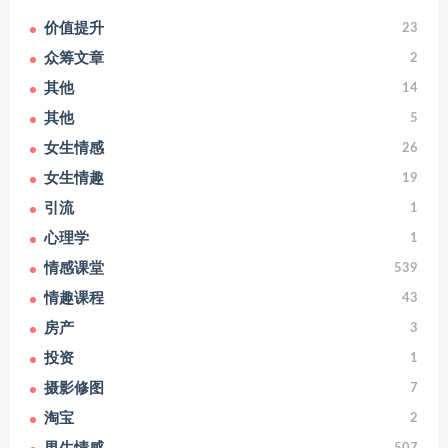
价值提升
23
众筹文章
2
其他
14
其他
5
女生情感
26
女生情趣
19
引流
1
心理学
1
情感课堂
539
情趣课程
43
房产
3
投资
1
摄影修图
7
淘宝
2