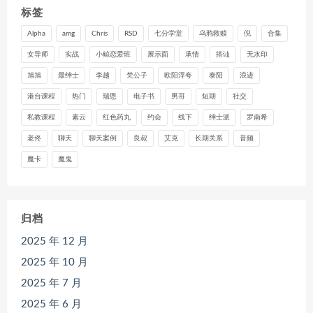
标签
Alpha
amg
Chris
RSD
七分学堂
乌鸦救赎
倪
合集
女导师
实战
小鲸恋爱班
展示面
承情
搭讪
无水印
旭旭
最绅士
李越
梵公子
欧阳浮夸
泰阳
浪迹
港台课程
热门
瑞恩
电子书
男哥
短期
社交
私教课程
素云
红色药丸
约会
线下
绅士派
罗南希
老佟
聊天
聊天案例
良叔
艾克
长期关系
音频
魔卡
魔鬼
归档
2025 年 12 月
2025 年 10 月
2025 年 7 月
2025 年 6 月