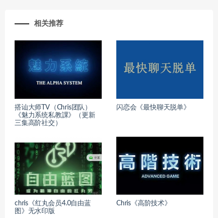
相关推荐
搭讪大师TV（Chris团队）
闪恋会《最快聊天脱单》
《魅力系统私教課》（更新
三集高阶社交）
chris《红丸会员4.0自由蓝
Chris《高阶技术》
图》无水印版