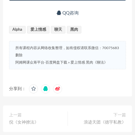
QQ咨询
Alpha
爱上情感
聊天
黑肉
所有课程内容从网络收集整理，如有侵权请联系微信：70075683
删除
阿姆网课众筹平台-百度网盘下载
»
爱上情感 黑肉《聊法》
分享到：
上一篇
下一篇
倪《女神撩法》
浪迹天团《德宇私教》