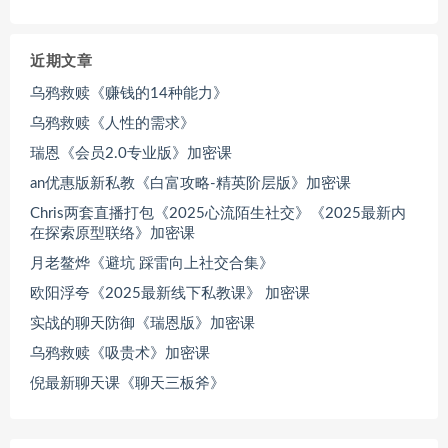
近期文章
乌鸦救赎《赚钱的14种能力》
乌鸦救赎《人性的需求》
瑞恩《会员2.0专业版》加密课
an优惠版新私教《白富攻略-精英阶层版》加密课
Chris两套直播打包《2025心流陌生社交》《2025最新内
在探索原型联络》加密课
月老鳌烨《避坑 踩雷向上社交合集》
欧阳浮夸《2025最新线下私教课》 加密课
实战的聊天防御《瑞恩版》加密课
乌鸦救赎《吸贵术》加密课
倪最新聊天课《聊天三板斧》