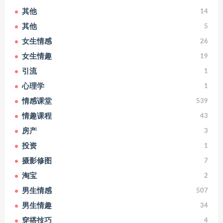
其他
14
其他
5
女生情感
26
女生情趣
19
引流
1
心理学
1
情感课堂
539
情趣课程
43
房产
3
投资
1
摄影修图
7
淘宝
2
男生情感
507
男生情趣
34
穿搭技巧
4