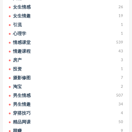
女生情感
26
女生情趣
19
引流
1
心理学
1
情感课堂
539
情趣课程
43
房产
3
投资
1
摄影修图
7
淘宝
2
男生情感
507
男生情趣
34
穿搭技巧
4
精品网课
50
网赚
9