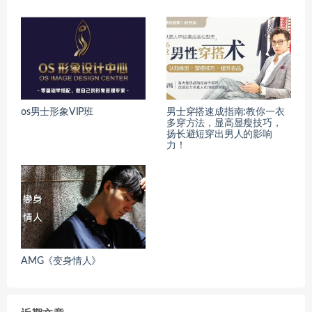
os男士形象VIP班
男士穿搭速成指南:教你一衣
多穿方法，显高显瘦技巧，
扬长避短穿出男人的影响
力！
AMG《变身情人》