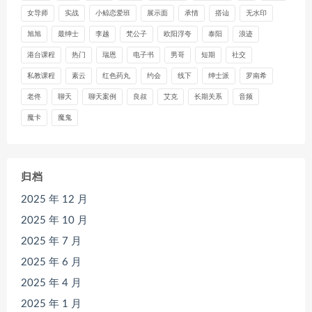
女导师
实战
小鲸恋爱班
展示面
承情
搭讪
无水印
旭旭
最绅士
李越
梵公子
欧阳浮夸
泰阳
浪迹
港台课程
热门
瑞恩
电子书
男哥
短期
社交
私教课程
素云
红色药丸
约会
线下
绅士派
罗南希
老佟
聊天
聊天案例
良叔
艾克
长期关系
音频
魔卡
魔鬼
归档
2025 年 12 月
2025 年 10 月
2025 年 7 月
2025 年 6 月
2025 年 4 月
2025 年 1 月