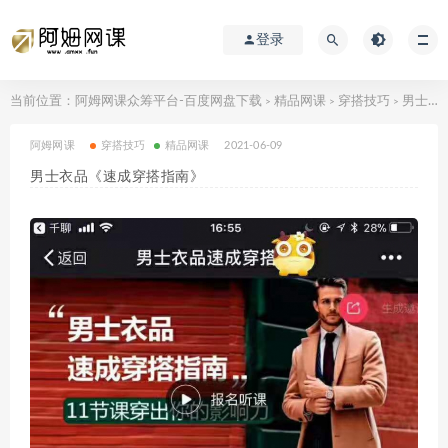
登录
当前位置：
阿姆网课众筹平台-百度网盘下载
精品网课
穿搭技巧
男士衣品《速成穿搭指南》
>
>
>
阿姆网课
穿搭技巧
精品网课
2021-06-09
男士衣品《速成穿搭指南》