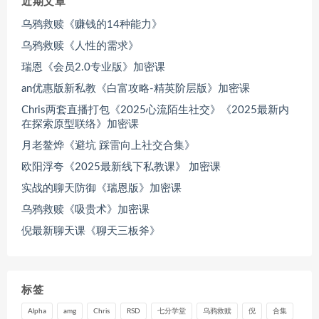
近期文章
乌鸦救赎《赚钱的14种能力》
乌鸦救赎《人性的需求》
瑞恩《会员2.0专业版》加密课
an优惠版新私教《白富攻略-精英阶层版》加密课
Chris两套直播打包《2025心流陌生社交》《2025最新内
在探索原型联络》加密课
月老鳌烨《避坑 踩雷向上社交合集》
欧阳浮夸《2025最新线下私教课》 加密课
实战的聊天防御《瑞恩版》加密课
乌鸦救赎《吸贵术》加密课
倪最新聊天课《聊天三板斧》
标签
Alpha
amg
Chris
RSD
七分学堂
乌鸦救赎
倪
合集