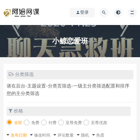
登录
小鲸恋爱班
分类筛选
请在后台-主题设置-分类页筛选-一级主分类筛选配置和排序
您的主分类筛选
价格
全部
免费
付费
至尊免费
至尊优惠
发布日期
修改时间
评论数量
随机
热度