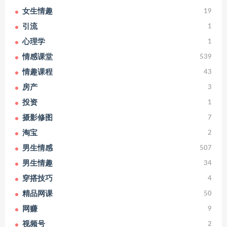
女生情趣
19
引流
1
心理学
1
情感课堂
539
情趣课程
43
房产
3
投资
1
摄影修图
7
淘宝
2
男生情感
507
男生情趣
34
穿搭技巧
4
精品网课
50
网赚
9
视频号
2