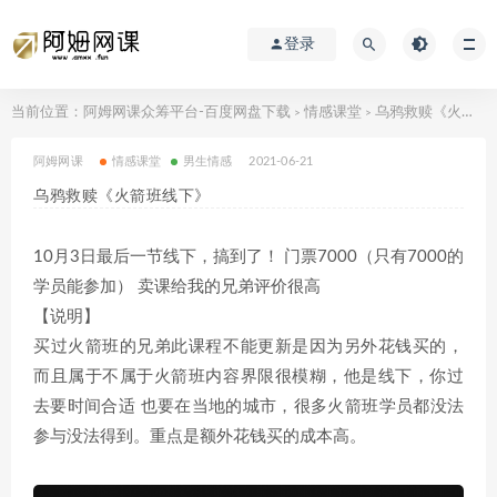
登录
当前位置：
阿姆网课众筹平台-百度网盘下载
情感课堂
乌鸦救赎《火箭班线下》
>
>
阿姆网课
情感课堂
男生情感
2021-06-21
乌鸦救赎《火箭班线下》
10月3日最后一节线下，搞到了！ 门票7000（只有7000的
学员能参加） 卖课给我的兄弟评价很高
【说明】
买过火箭班的兄弟此课程不能更新是因为另外花钱买的，
而且属于不属于火箭班内容界限很模糊，他是线下，你过
去要时间合适 也要在当地的城市，很多火箭班学员都没法
参与没法得到。重点是额外花钱买的成本高。