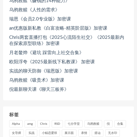
乌鸦救赎《赚钱的14种能力》
乌鸦救赎《人性的需求》
瑞恩《会员2.0专业版》加密课
an优惠版新私教《白富攻略-精英阶层版》加密课
Chris两套直播打包《2025心流陌生社交》《2025最新内
在探索原型联络》加密课
月老鳌烨《避坑 踩雷向上社交合集》
欧阳浮夸《2025最新线下私教课》 加密课
实战的聊天防御《瑞恩版》加密课
乌鸦救赎《吸贵术》加密课
倪最新聊天课《聊天三板斧》
标签
Alpha
amg
Chris
RSD
七分学堂
乌鸦救赎
倪
合集
女导师
实战
小鲸恋爱班
展示面
承情
搭讪
无水印