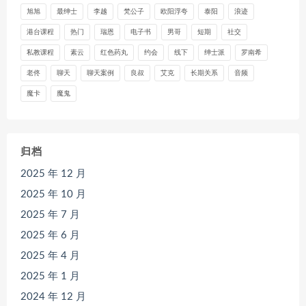
旭旭
最绅士
李越
梵公子
欧阳浮夸
泰阳
浪迹
港台课程
热门
瑞恩
电子书
男哥
短期
社交
私教课程
素云
红色药丸
约会
线下
绅士派
罗南希
老佟
聊天
聊天案例
良叔
艾克
长期关系
音频
魔卡
魔鬼
归档
2025 年 12 月
2025 年 10 月
2025 年 7 月
2025 年 6 月
2025 年 4 月
2025 年 1 月
2024 年 12 月