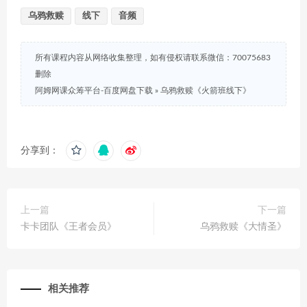
乌鸦救赎
线下
音频
所有课程内容从网络收集整理，如有侵权请联系微信：70075683
删除
阿姆网课众筹平台-百度网盘下载
»
乌鸦救赎《火箭班线下》
分享到：
上一篇
下一篇
卡卡团队《王者会员》
乌鸦救赎《大情圣》
相关推荐