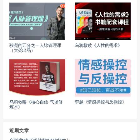
骏尧的五分之一人脉管理课
乌鸦救赎《人性的需求》
（大尧出品）
乌鸦救赎《核心自信-气场修
李越《情感操控与反操控》
炼术》
近期文章